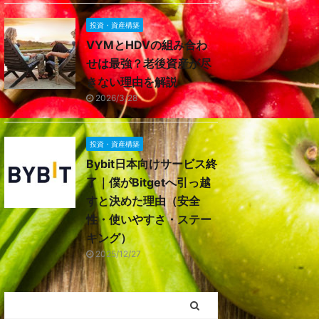
投資・資産構築
VYMとHDVの組み合わ
せは最強？老後資産が尽
きない理由を解説
2026/3/28
投資・資産構築
Bybit日本向けサービス終
了｜僕がBitgetへ引っ越
すと決めた理由（安全
性・使いやすさ・ステー
キング）
2025/12/27