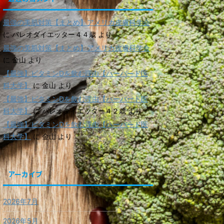
最強の美肌対策【まとめ】アメリカ皮膚科学会
に
パレオダイエッター４４歳
より
最強の美肌対策【まとめ】アメリカ皮膚科学会
に
金山
より
【最強】ビタミンDを飲む理由【ハーバード医
科大学】
に
金山
より
【最強】ビタミンDを飲む理由【ハーバード医
科大学】
に
パレオダイエッター４２歳
より
【最強】ビタミンDを飲む理由【ハーバード医
科大学】
に
金山
より
アーカイブ
2026年7月
2026年5月