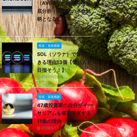
（AVGO）の将来性を徹
底分析｜AI時代の本命銘
柄となるのか？
2026/7/30
投資・資産構築
SOL（ソラナ）で爆益で
きる理由13個【億り人を
目指そう！】
2026/5/28
投資・資産構築
47歳投資家の自分がイー
サリアムを長期保有する
11個の理由
2026/5/17