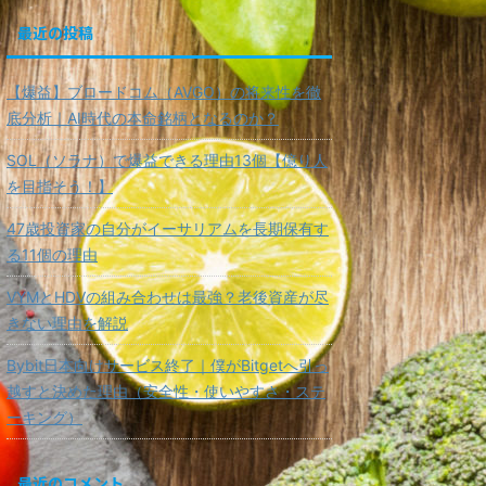
最近の投稿
【爆益】ブロードコム（AVGO）の将来性を徹
底分析｜AI時代の本命銘柄となるのか？
SOL（ソラナ）で爆益できる理由13個【億り人
を目指そう！】
47歳投資家の自分がイーサリアムを長期保有す
る11個の理由
VYMとHDVの組み合わせは最強？老後資産が尽
きない理由を解説
Bybit日本向けサービス終了｜僕がBitgetへ引っ
越すと決めた理由（安全性・使いやすさ・ステ
ーキング）
最近のコメント