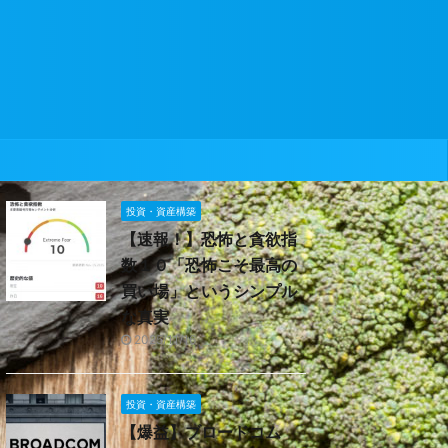
投資・資産構築
【速報！】恐怖と貪欲指
数１０「恐怖こそ最高の
買い場」というシンプル
な真実
2025/11/16
投資・資産構築
【爆益】ブロードコム