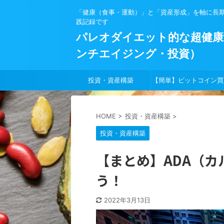
「健康（食事・運動）」と「資産形成」を軸に長
践記録です
パレオダイエット的な超健康
ンチエイジング・投資）
投資・資産構築
【簡単】ビットコイン買
方
HOME
>
投資・資産構築
>
投資・資産構築
【まとめ】ADA（
う！
2022年3月13日