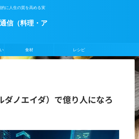
期的に人生の質を高める実
通信（料理・ア
い
食材
レシピ
カルダノエイダ）で億り人になろ