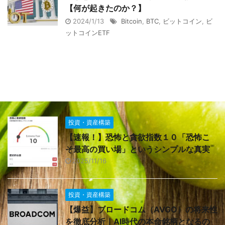
【何が起きたのか？】
2024/1/13
Bitcoin
,
BTC
,
ビットコイン
,
ビ
ットコインETF
投資・資産構築
【速報！】恐怖と貪欲指数１０「恐怖こ
そ最高の買い場」というシンプルな真実
2025/11/16
投資・資産構築
【爆益】ブロードコム（AVGO）の将来性
を徹底分析｜AI時代の本命銘柄となるの