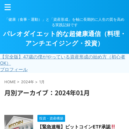
「健康（食事・運動）」と「資産形成」を軸に長期的に人生の質を高め
る実践記録です
パレオダイエット的な超健康通信（料理・
アンチエイジング・投資）
【完全版】47歳の僕がやっている資産形成の始め方（初心者
OK）
プロフィール
HOME
>
2024年
>
1月
月別アーカイブ：2024年01月
投資・資産構築
【緊急速報】ビットコインETF承認