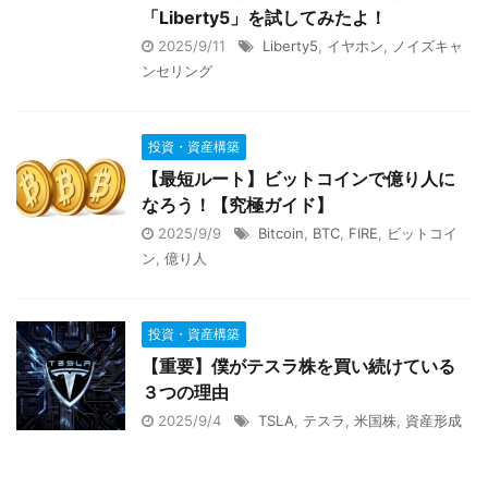
「Liberty5」を試してみたよ！
2025/9/11
Liberty5
,
イヤホン
,
ノイズキャ
ンセリング
投資・資産構築
【最短ルート】ビットコインで億り人に
なろう！【究極ガイド】
2025/9/9
Bitcoin
,
BTC
,
FIRE
,
ビットコイ
ン
,
億り人
投資・資産構築
【重要】僕がテスラ株を買い続けている
３つの理由
2025/9/4
TSLA
,
テスラ
,
米国株
,
資産形成