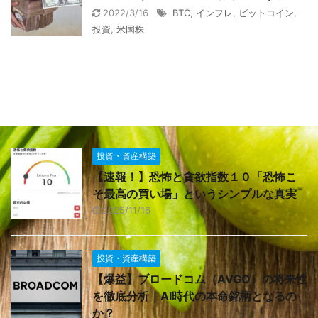
2022/3/16
BTC
,
インフレ
,
ビットコイン
,
投資
,
米国株
投資・資産構築
【速報！】恐怖と貪欲指数１０「恐怖こ
そ最高の買い場」というシンプルな真実
2025/11/16
投資・資産構築
【爆益】ブロードコム（AVGO）の将来性
を徹底分析｜AI時代の本命銘柄となるの
か？