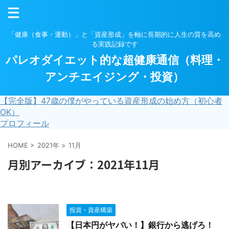
「健康（食事・運動）」と「資産形成」を軸に長期的に人生の質を高め
る実践記録です
パレオダイエット的な超健康通信（料理・
アンチエイジング・投資）
【完全版】47歳の僕がやっている資産形成の始め方（初心者
OK）
プロフィール
HOME
>
2021年
>
11月
月別アーカイブ：2021年11月
投資・資産構築
【日本円がヤバい！】銀行から逃げろ！