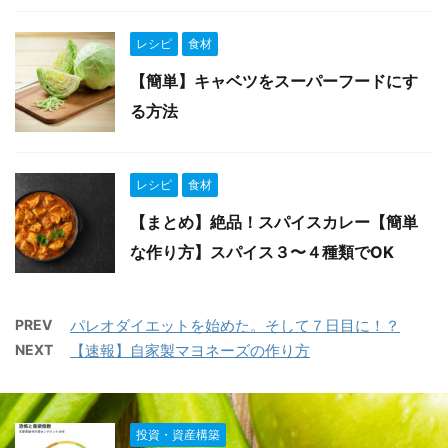
レシピ
食材
【簡単】キャベツをスーパーフードにす
る方法
レシピ
食材
【まとめ】絶品！スパイスカレー【簡単
な作り方】スパイス３〜４種類でOK
PREV
パレオダイエットを始めた。そして７日目に！？
NEXT
【速報】自家製マヨネーズの作り方
投資・資産構築