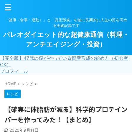
「健康（食事・運動）」と「資産形成」を軸に長期的に人生の質を高め
る実践記録です
パレオダイエット的な超健康通信（料理・
アンチエイジング・投資）
【完全版】47歳の僕がやっている資産形成の始め方（初心者
OK）
プロフィール
HOME
>
レシピ
>
レシピ
【確実に体脂肪が減る】科学的プロテイン
バーを作ってみた！【まとめ】
2020年9月11日