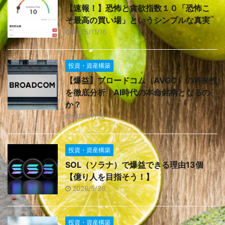
【速報！】恐怖と貪欲指数１０「恐怖こ
そ最高の買い場」というシンプルな真実
2025/11/16
投資・資産構築
【爆益】ブロードコム（AVGO）の将来性
を徹底分析｜AI時代の本命銘柄となるの
か？
2026/7/30
投資・資産構築
SOL（ソラナ）で爆益できる理由13個
【億り人を目指そう！】
2026/5/28
投資・資産構築