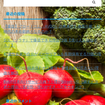
最近の投稿
【爆益】ブロードコム（AVGO）の将来性を徹底分析｜AI
時代の本命銘柄となるのか？
SOL（ソラナ）で爆益できる理由13個【億り人を目指そ
う！】
47歳投資家の自分がイーサリアムを長期保有する11個の理
由
VYMとHDVの組み合わせは最強？老後資産が尽きない理
由を解説
Bybit日本向けサービス終了｜僕がBitgetへ引っ越すと決
めた理由（安全性・使いやすさ・ステーキング）
最近のコメント