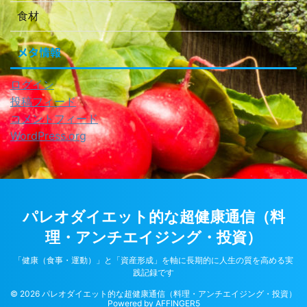
食材
メタ情報
ログイン
投稿フィード
コメントフィード
WordPress.org
パレオダイエット的な超健康通信（料
理・アンチエイジング・投資）
「健康（食事・運動）」と「資産形成」を軸に長期的に人生の質を高める実
践記録です
© 2026 パレオダイエット的な超健康通信（料理・アンチエイジング・投資）
Powered by
AFFINGER5