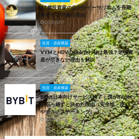
47歳投資家の自分がイーサリアムを長期
保有する11個の理由
2026/5/17
投資・資産構築
VYMとHDVの組み合わせは最強？老後資
産が尽きない理由を解説
2026/3/28
投資・資産構築
Bybit日本向けサービス終了｜僕がBitget
へ引っ越すと決めた理由（安全性・使い
やすさ・ステーキング）
2025/12/27