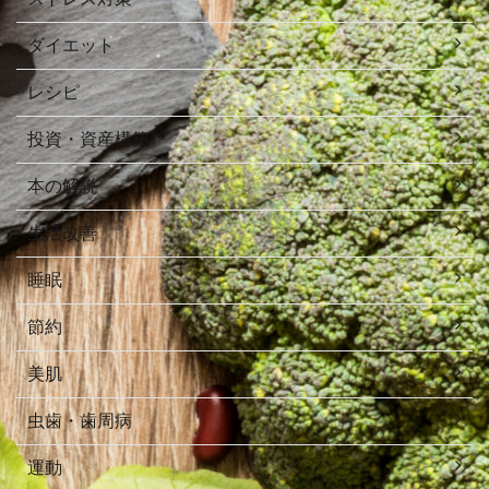
ダイエット
レシピ
投資・資産構築
本の解説
生活改善
睡眠
節約
美肌
虫歯・歯周病
運動