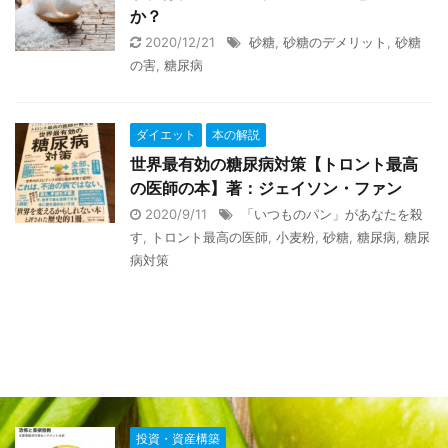
か？
2020/12/21
砂糖
,
砂糖のデメリット
,
砂糖
の害
,
糖尿病
ダイエット
本の解説
世界最有効の糖尿病対策【トロント最高
の医師の本】著：ジェイソン・ファン
2020/9/11
「いつものパン」があなたを殺
す
,
トロント最高の医師
,
小麦粉
,
砂糖
,
糖尿病
,
糖尿
病対策
投資・資産構築