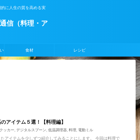
期的に人生の質を高める実
通信（料理・ア
い
食材
レシピ
高のアイテム５選！【料理編】
クッカー
,
デジタルスプーン
,
低温調理器
,
料理
,
電動ミル
たアイテムを少しずつ紹介してみることにします。 今回は料理で