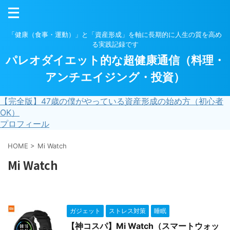
「健康（食事・運動）」と「資産形成」を軸に長期的に人生の質を高め
る実践記録です
パレオダイエット的な超健康通信（料理・
アンチエイジング・投資）
【完全版】47歳の僕がやっている資産形成の始め方（初心者
OK）
プロフィール
HOME
>
Mi Watch
Mi Watch
ガジェット
ストレス対策
睡眠
【神コスパ】Mi Watch（スマートウォッ