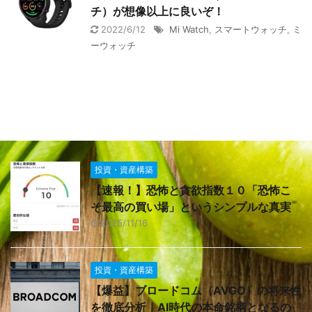
チ）が想像以上に良いぞ！
2022/6/12
Mi Watch
,
スマートウォッチ
,
ミ
ーウォッチ
投資・資産構築
【速報！】恐怖と貪欲指数１０「恐怖こ
そ最高の買い場」というシンプルな真実
2025/11/16
投資・資産構築
【爆益】ブロードコム（AVGO）の将来性
を徹底分析｜AI時代の本命銘柄となるの