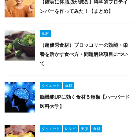
【確実に体脂肪が減る】科学的プロテイ
ンバーを作ってみた！【まとめ】
食材
（超優秀食材）ブロッコリーの効能・栄
養を活かす食べ方・問題解決項目につい
て
ダイエット
食材
脳機能UPに効く食材５種類【ハーバード
医科大学】
ダイエット
レシピ
美肌
食材