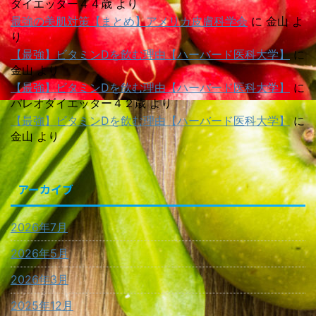
ダイエッター４４歳
より
最強の美肌対策【まとめ】アメリカ皮膚科学会
に
金山
よ
り
【最強】ビタミンDを飲む理由【ハーバード医科大学】
に
金山
より
【最強】ビタミンDを飲む理由【ハーバード医科大学】
に
パレオダイエッター４２歳
より
【最強】ビタミンDを飲む理由【ハーバード医科大学】
に
金山
より
アーカイブ
2026年7月
2026年5月
2026年3月
2025年12月