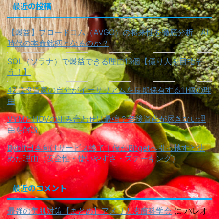
最近の投稿
【爆益】ブロードコム（AVGO）の将来性を徹底分析｜AI
時代の本命銘柄となるのか？
SOL（ソラナ）で爆益できる理由13個【億り人を目指そ
う！】
47歳投資家の自分がイーサリアムを長期保有する11個の理
由
VYMとHDVの組み合わせは最強？老後資産が尽きない理
由を解説
Bybit日本向けサービス終了｜僕がBitgetへ引っ越すと決
めた理由（安全性・使いやすさ・ステーキング）
最近のコメント
最強の美肌対策【まとめ】アメリカ皮膚科学会
に
パレオ