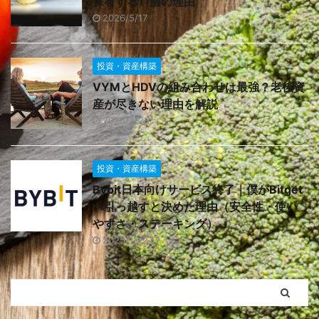
保有する11個の理由
2026/5/17
投資・資産構築
VYMとHDVの組み合わせは最強？老後資
産が尽きない理由を解説
2026/3/28
投資・資産構築
Bybit日本向けサービス終了｜僕がBitget
へ引っ越すと決めた理由（安全性・使い
やすさ・ステーキング）
2025/12/27