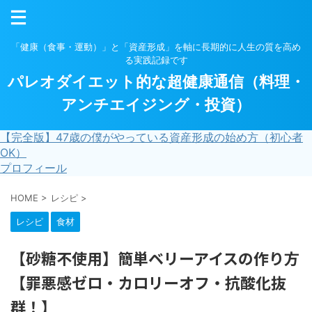
「健康（食事・運動）」と「資産形成」を軸に長期的に人生の質を高め
る実践記録です
パレオダイエット的な超健康通信（料理・
アンチエイジング・投資）
【完全版】47歳の僕がやっている資産形成の始め方（初心者
OK）
プロフィール
HOME
>
レシピ
>
レシピ
食材
【砂糖不使用】簡単ベリーアイスの作り方
【罪悪感ゼロ・カロリーオフ・抗酸化抜
群！】