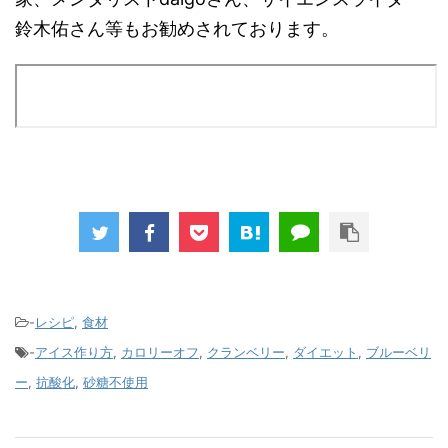
鈴木佑さん等もお勧めされております。
-
レシピ
,
食材
-
アイス作り方
,
カロリーオフ
,
クランベリー
,
ダイエット
,
ブルーベリ
ー
,
抗酸化
,
砂糖不使用