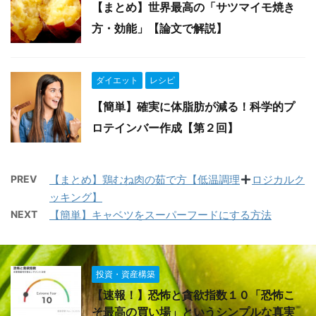
【まとめ】世界最高の「サツマイモ焼き
方・効能」【論文で解説】
ダイエット
レシピ
【簡単】確実に体脂肪が減る！科学的プ
ロテインバー作成【第２回】
PREV
【まとめ】鶏むね肉の茹で方【低温調理
ロジカルク
ッキング】
NEXT
【簡単】キャベツをスーパーフードにする方法
投資・資産構築
【速報！】恐怖と貪欲指数１０「恐怖こ
そ最高の買い場」というシンプルな真実