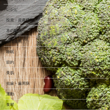
レシピ
投資・資産構築
本の解説
生活改善
睡眠
節約
美肌
虫歯・歯周病
運動
食材