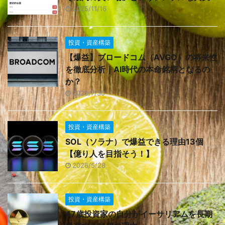
2025/11/16
投資・資産構築
【爆益】ブロードコム（AVGO）の将来性
を徹底分析｜AI時代の本命銘柄となるの
か？
2026/7/30
投資・資産構築
SOL（ソラナ）で爆益できる理由13個
【億り人を目指そう！】
2026/5/28
投資・資産構築
47歳投資家の自分がイーサリアムを長期