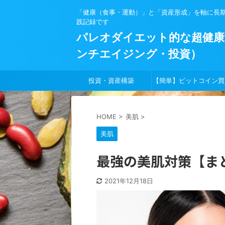
「健康（食事・運動）」と「資産形成」を軸に長
践記録です
パレオダイエット的な超健康
ンチエイジング・投資）
投資・資産構築
【簡単】ビットコイン買
方
HOME
>
美肌
>
美肌
最強の美肌対策【ま
2021年12月18日