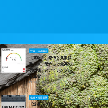
投資・資産構築
【速報！】恐怖と貪欲指
数１０「恐怖こそ最高の
買い場」というシンプル
な真実
2025/11/16
投資・資産構築
【爆益】ブロードコム