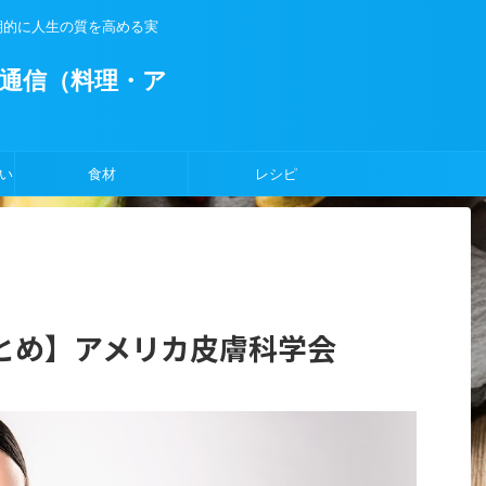
期的に人生の質を高める実
通信（料理・ア
い
食材
レシピ
とめ】アメリカ皮膚科学会