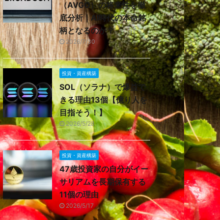
（AVGO）の将来性を徹
底分析｜AI時代の本命銘
柄となるのか？
2026/7/30
投資・資産構築
SOL（ソラナ）で爆益で
きる理由13個【億り人を
目指そう！】
2026/5/28
投資・資産構築
47歳投資家の自分がイー
サリアムを長期保有する
11個の理由
2026/5/17