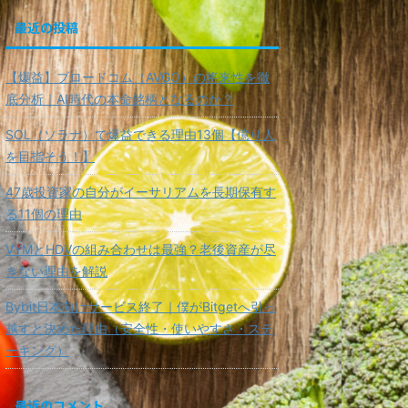
最近の投稿
【爆益】ブロードコム（AVGO）の将来性を徹
底分析｜AI時代の本命銘柄となるのか？
SOL（ソラナ）で爆益できる理由13個【億り人
を目指そう！】
47歳投資家の自分がイーサリアムを長期保有す
る11個の理由
VYMとHDVの組み合わせは最強？老後資産が尽
きない理由を解説
Bybit日本向けサービス終了｜僕がBitgetへ引っ
越すと決めた理由（安全性・使いやすさ・ステ
ーキング）
最近のコメント