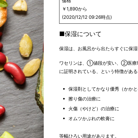
価格
￥1,890から
(2020/12/12 09:26時点)
■保湿について
保湿は、お風呂から出たらすぐに保湿
ワセリンは、①値段が安い、②医療
に証明されている、という特徴がある
保湿剤としてかなり優秀（かかと
擦り傷の治療に
火傷（やけど）の治療に
オムツかぶれの軟膏に
等幅ひろい用途があります。