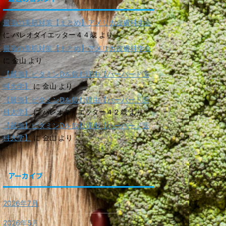
最強の美肌対策【まとめ】アメリカ皮膚科学会
に
パレオダイエッター４４歳
より
最強の美肌対策【まとめ】アメリカ皮膚科学会
に
金山
より
【最強】ビタミンDを飲む理由【ハーバード医
科大学】
に
金山
より
【最強】ビタミンDを飲む理由【ハーバード医
科大学】
に
パレオダイエッター４２歳
より
【最強】ビタミンDを飲む理由【ハーバード医
科大学】
に
金山
より
アーカイブ
2026年7月
2026年5月