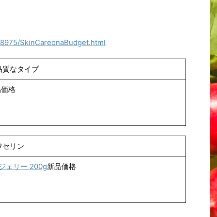
y/8975/SkinCareonaBudget.html
品質なタイプ
品価格
ワセリン
ェリー 200g
新品価格